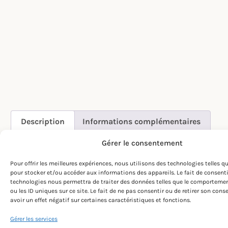
Description
Informations complémentaires
Gérer le consentement
Avis (0)
Pour offrir les meilleures expériences, nous utilisons des technologies telles q
pour stocker et/ou accéder aux informations des appareils. Le fait de consenti
DESCRIPTION
technologies nous permettra de traiter des données telles que le comporteme
ou les ID uniques sur ce site. Le fait de ne pas consentir ou de retirer son co
Lampe de laboratoire rouge 15 Watt, socle E27.
avoir un effet négatif sur certaines caractéristiques et fonctions.
Gérer les services