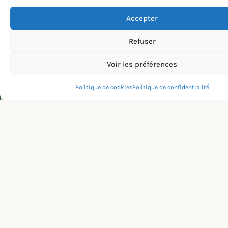
LES ACCESSOIRES EN
LIEN AVEC LE STÉNOPÉ
Accepter
Refuser
Voir les préférences
Politique de cookies
Politique de confidentialité
Français
CHEMISE DE CHARGEMENT
43,90
€