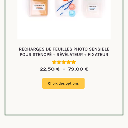
RECHARGES DE FEUILLES PHOTO SENSIBLE
POUR STÉNOPÉ + RÉVÉLATEUR + FIXATEUR
Note
22,50
€
–
79,00
€
5.00
sur 5
Choix des options