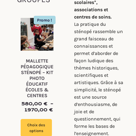
scolaires*,
associations et
centres de soins.
Promo !
La pratique du
sténopé rassemble un
grand faisceau de
connaissances et
permet d’aborder de
façon ludique des
MALLETTE
PÉDAGOGIQUE
thèmes historiques,
STÉNOPÉ – KIT
scientifiques et
PHOTO
artistiques. Grâce à sa
ÉDUCATIF
ÉCOLES &
simplicité, le sténopé
CENTRES
est une source
580,00
€
–
d’enthousiasme, de
1970,00
€
joie et de
questionnement, qui
Choix des
forme les bases de
options
l’enseignement.